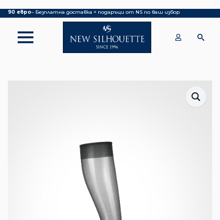
Покупка над 70 евро
– БЕЗПЛАТНА ДОСТАВКА ДО ОФИС НА КУРИЕР|
над
90 евро
– Безплатна доставка + подаръци от NS по ваш избор