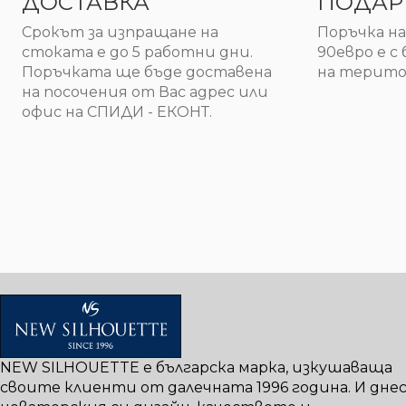
ДОСТАВКА
ПОДАР
Срокът за изпращане на
Поръчка н
стоката е до 5 работни дни.
90евро е с
Поръчката ще бъде доставена
на терито
на посочения от Вас адрес или
офис на СПИДИ - ЕКОНТ.
NEW SILHOUETTE е българска марка, изкушаваща
своите клиенти от далечната 1996 година. И днес,