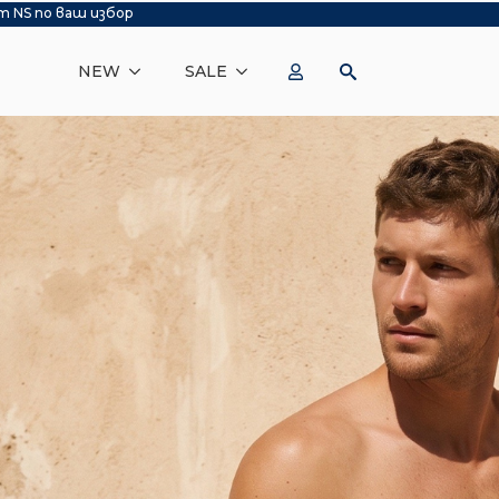
т NS по ваш избор
NEW
SALE