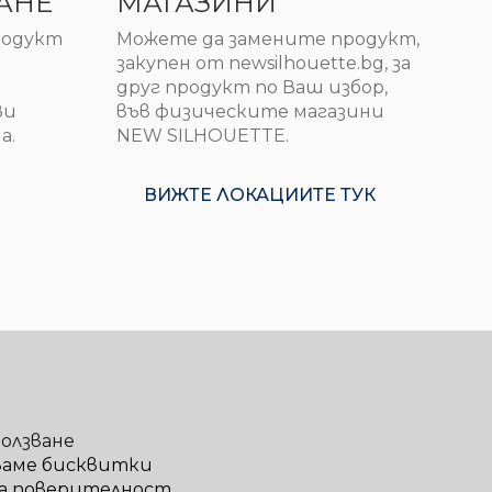
АНЕ
МАГАЗИНИ
продукт
Можете да замените продукт,
закупен от newsilhouette.bg, за
друг продукт по Ваш избор,
Ви
във физическите магазини
а.
NEW SILHOUETTE.
ВИЖТЕ ЛОКАЦИИТЕ ТУК
ползване
ваме бисквитки
а поверителност