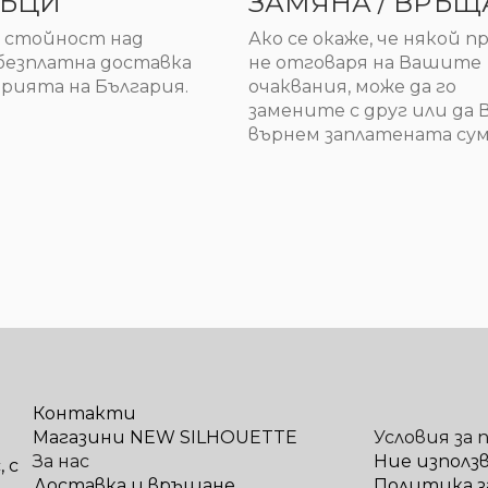
ЪЦИ
ЗАМЯНА / ВРЪЩ
а стойност над
Ако се окаже, че някой 
 безплатна доставка
не отговаря на Вашите
рията на България.
очаквания, може да го
замените с друг или да 
върнем заплатената сум
Контакти
Магазини NEW SILHOUETTE
Условия за 
За нас
Ние използ
 с
Доставка и връщане
Политика з