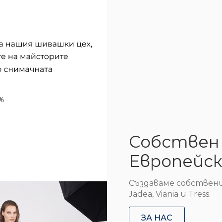
Собствен 
Европейск
Създаваме собствен
Jadea, Viania и Tress.
ЗА НАС