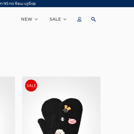
т NS по ваш избор
NEW
SALE
SALE