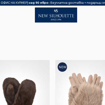
 ОФИС НА КУРИЕР|
над 90 евро
– Безплатна доставка + подаръци о
NEW