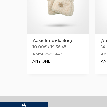
Дамски ръкавици
Да
10.00
€
14
/ 19.56 лв.
Артикул: 9447
Ар
ANY ONE
AN