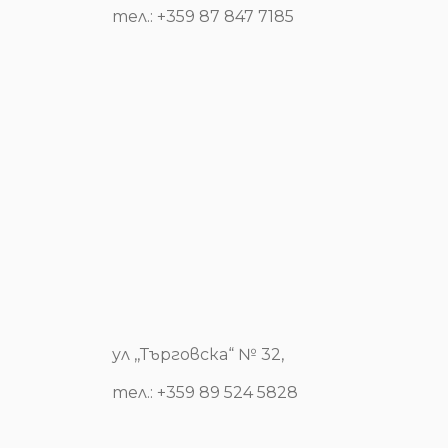
тел.: +359 87 847 7185
ул ,,Търговска“ № 32,
тел.: +359 89 524 5828