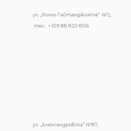
ул. ,,Кольо Гайтанджията“ №2,
тел.: +359 88 820 8156
ул. ,,Александровска“ №87,