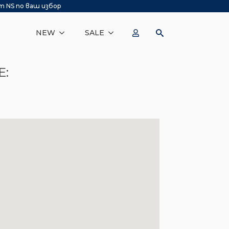
т NS по ваш избор
NEW
SALE
E: