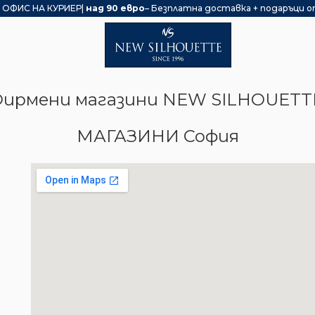
 ОФИС НА КУРИЕР|
над 90 евро
– Безплатна доставка + подаръци о
ирмени магазини NEW SILHOUETT
МАГАЗИНИ София