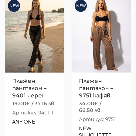
NEW
NEW
Плажен
Плажен
панталон –
панталон –
9401 черен
9751 кафяв
19.00
€
34.00
€
/ 37.16 лв.
/
66.50 лв.
Артикул: 9401-1
Артикул: 9751
ANY ONE
NEW 
SILHOUETTE