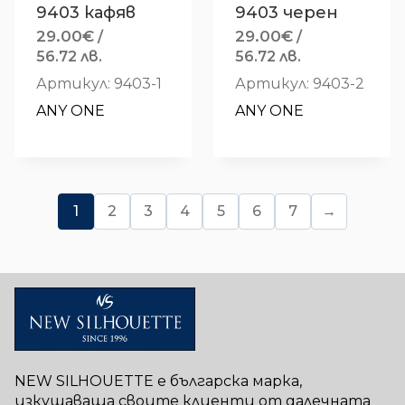
9403 кафяв
9403 черен
29.00
€
29.00
€
/
/
56.72 лв.
56.72 лв.
Артикул: 9403-1
Артикул: 9403-2
ANY ONE
ANY ONE
1
2
3
4
5
6
7
→
NEW SILHOUETTE е българска марка,
изкушаваща своите клиенти от далечната