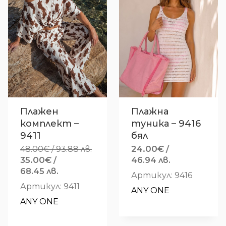
Плажен
Плажна
комплект –
туника – 9416
9411
бял
24.00
€
48.00
€
/ 93.88 лв.
/
Original
35.00
€
/
46.94 лв.
price
Текущата
68.45 лв.
Артикул: 9416
was:
цена
Артикул: 9411
ANY ONE
48.00€
е:
ANY ONE
/
35.00€
93.88 лв..
/