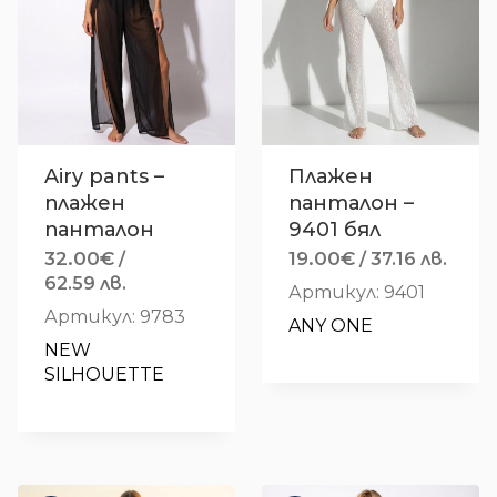
Airy pants –
Плажен
плажен
панталон –
панталон
9401 бял
32.00
€
19.00
€
/
/ 37.16 лв.
62.59 лв.
Артикул: 9401
Артикул: 9783
ANY ONE
NEW 
SILHOUETTE