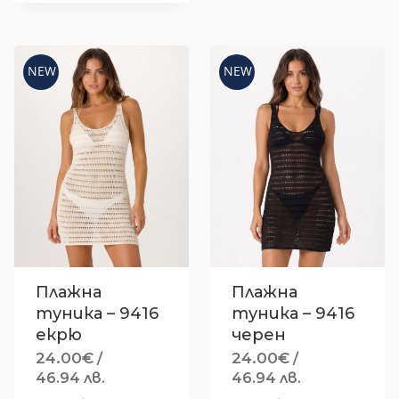
68.45 лв..
NEW
NEW
Плажна
Плажна
туника – 9416
туника – 9416
екрю
черен
24.00
€
24.00
€
/
/
46.94 лв.
46.94 лв.