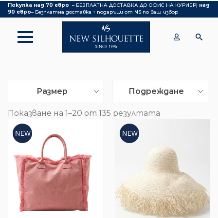
Покупка над 70 евро
– БЕЗПЛАТНА ДОСТАВКА ДО ОФИС НА КУРИЕР|
над
90 евро
– Безплатна доставка + подаръци от NS по ваш избор
Размер
Подреждане
Показване на 1–20 от 135 резултата
NEW
NEW