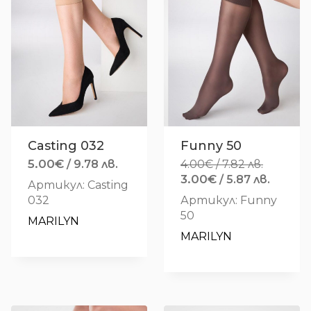
Casting 032
Funny 50
5.00
€
/ 9.78 лв.
4.00
€
/ 7.82 лв.
Original
3.00
€
Текущ
/ 5.87 лв.
Артикул: Casting
price
цена
032
Артикул: Funny
was:
е:
50
MARILYN
4.00€
3.00€
MARILYN
/
/
7.82 лв..
5.87 лв.