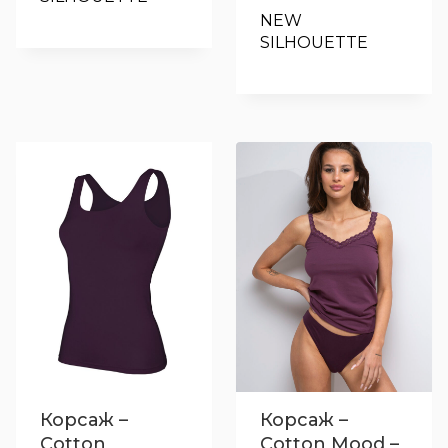
was:
е:
NEW 
4.60€
4.00€
SILHOUETTE
/
/
9.00 лв..
7.82 лв.
Корсаж –
Корсаж –
Cotton
Cotton Mood –