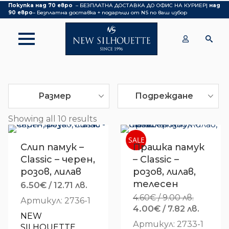
Покупка над 70 евро
– БЕЗПЛАТНА ДОСТАВКА ДО ОФИС НА КУРИЕР|
над
90 евро
– Безплатна доставка + подаръци от NS по ваш избор
Размер
Подреждане
Showing all 10 results
SALE
Слип памук –
Прашка памук
Classic – черен,
– Classic –
розов, лилав
розов, лилав,
телесен
6.50
€
/ 12.71 лв.
4.60
€
/ 9.00 лв.
Артикул: 2736-1
Original
4.00
€
Текущ
/ 7.82 лв.
NEW 
price
цена
Артикул: 2733-1
SILHOUETTE