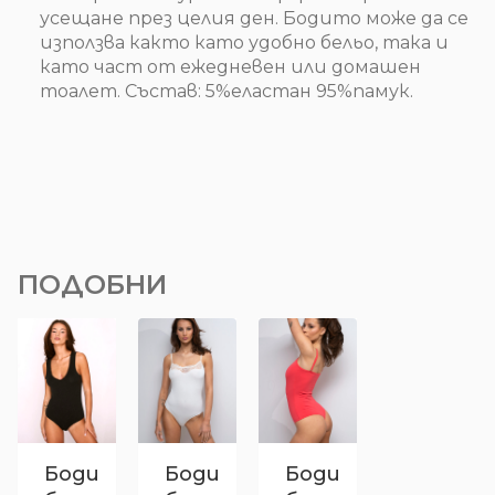
усещане през целия ден. Бодито може да се
използва както като удобно бельо, така и
като част от ежедневен или домашен
тоалет. Състав: 5%еластан 95%памук.
ПОДОБНИ
Боди
Боди
Боди