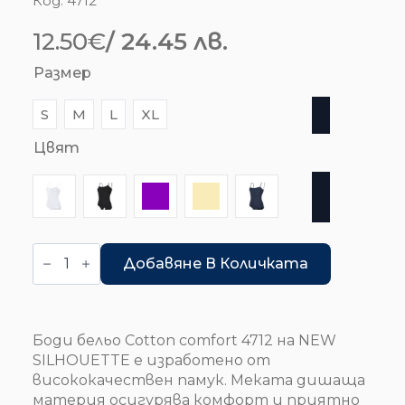
Код:
4712
12.50
€
/ 24.45 лв.
Размер
S
M
L
XL
Цвят
количество
за
Добавяне В Количката
Боди
бельо
-
слип
-
Боди бельо Cotton comfort 4712 на NEW
Cotton
SILHOUETTE е изработено от
comfort
висококачествен памук. Меката дишаща
материя осигурява комфорт и приятно