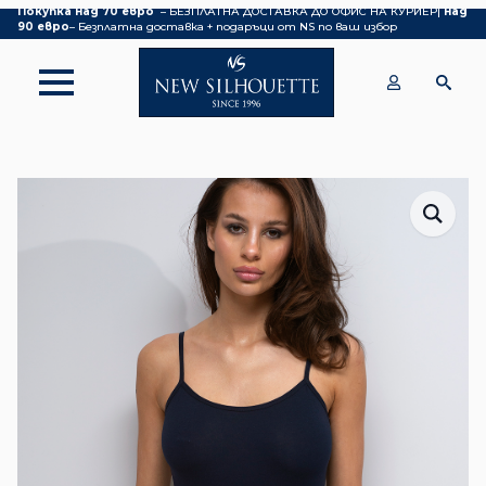
Покупка над 70 евро
– БЕЗПЛАТНА ДОСТАВКА ДО ОФИС НА КУРИЕР|
над
90 евро
– Безплатна доставка + подаръци от NS по ваш избор