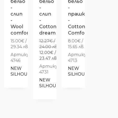
бельо
бельо
бельо
-
-
-
слип
слип
прашка
-
-
-
Wool
Cotton
Cotton
comfort
dream
Comfort
15.00
€
/
12.27
€
/
8.00
€
/
29.34 лв.
24.00 лв.
15.65 лв.
Original
12.00
€
/
Артикул:
Артикул:
price
Текущата
23.47 лв.
4746
4713
was:
цена
Артикул:
NEW 
NEW 
12.27€
е:
4731
SILHOUETTE
SILHOUETTE
/
12.00€
NEW 
24.00 лв..
/
SILHOUETTE
23.47 лв..