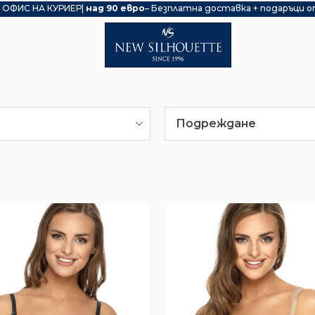
 ОФИС НА КУРИЕР|
над 90 евро
– Безплатна доставка + подаръци о
Подреждане