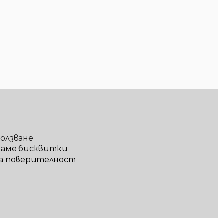
ползване
ваме бисквитки
а поверителност