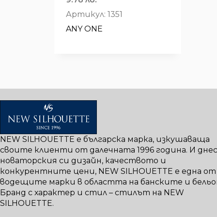
цена
was:
Артикул: 1351
е:
7.00€
ANY ONE
5.00€
/
/
13.69 лв..
9.78 лв..
NEW SILHOUETTE е българска марка, изкушаваща
своите клиенти от далечната 1996 година. И днес,
новаторския си дизайн, качеството и
конкурентните цени, NEW SILHOUETTE е една от
водещите марки в областта на банските и бельо
Бранд с характер и стил – стилът на NEW
SILHOUETTE.