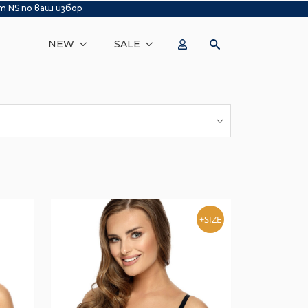
т NS по ваш избор
NEW
SALE
+SIZE