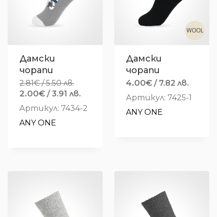
WOOL
Дамски
Дамски
чорапи
чорапи
4.00
€
2.81
€
/ 5.50 лв.
/ 7.82 лв.
Original
2.00
€
Текущата
/ 3.91 лв.
Артикул: 7425-1
price
цена
Артикул: 7434-2
ANY ONE
was:
е:
ANY ONE
2.81€
2.00€
/
/
5.50 лв..
3.91 лв..