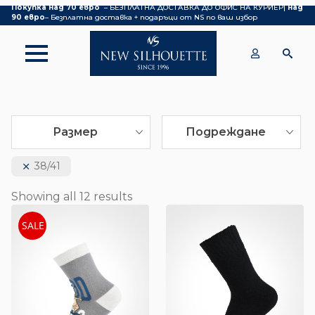
Покупка над 70 евро
– БЕЗПЛАТНА ДОСТАВКА ДО ОФИС НА КУРИЕР|
над
90 евро
– Безплатна доставка + подаръци от NS по ваш избор
Размер
Подреждане
38/41
Showing all 12 results
SALE