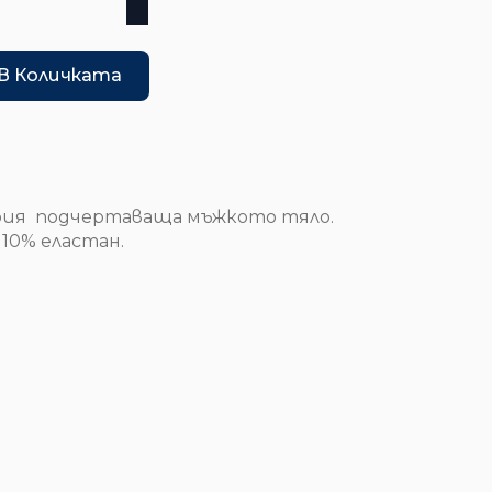
В Количката
рия подчертаваща мъжкото тяло.
 10% еластан.