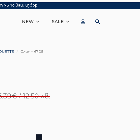
т NS по ваш избор
NEW
SALE
OUETTE
Слип – 6705
6.39
€
/ 12.50 лв.