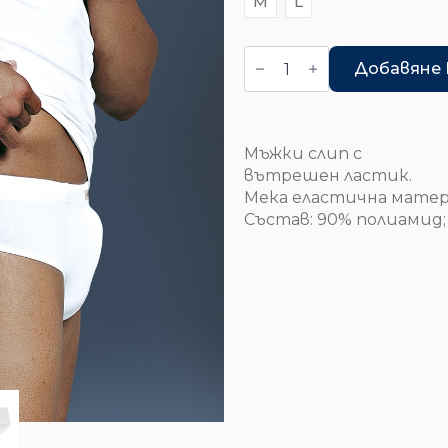
12.50 лв..
9.78 лв..
количество
за
Добавяне 
Слип
-
6705
Мъжки слип с
вътрешен ластик.
Мека еластична мате
Състав: 90% полиамид;