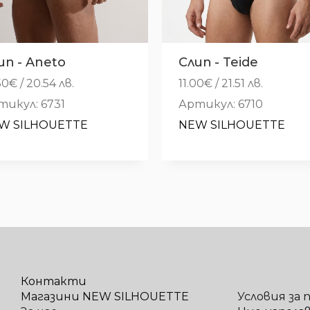
ип - Aneto
Слип - Teide
50
€
/ 20.54 лв.
11.00
€
/ 21.51 лв.
тикул: 6731
Артикул: 6710
W SILHOUETTE
NEW SILHOUETTE
Контакти
Магазини NEW SILHOUETTE
Условия за 
За нас
Ние използ