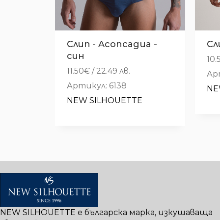
Слип - Aconcagua -
Сл
син
10.
11.50
€
/ 22.49 лв.
Ар
Артикул: 6138
NE
NEW SILHOUETTE
NEW SILHOUETTE е българска марка, изкушаваща