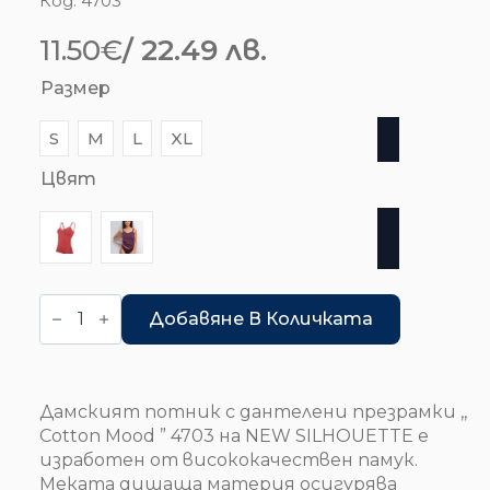
Код:
4703
11.50
€
/ 22.49 лв.
Размер
S
M
L
XL
Цвят
количество
за
Добавяне В Количката
Корсаж
-
Cotton
Mood
-
Дамският потник с дантелени презрамки ,,
4703
Cotton Mood ” 4703 на NEW SILHOUETTE е
изработен от висококачествен памук.
Меката дишаща материя осигурява