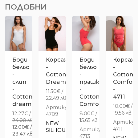
ПОДОБНИ
Боди
Корсаж
Боди
Корсаж
бельо
-
бельо
-
-
Cotton
-
Cotton
слип
Dream
прашка
Comfort
-
-
-
11.50
€
/
Cotton
Cotton
4711
22.49 лв.
dream
Comfort
10.00
€
/
Артикул:
19.56 лв.
12.27
€
/
8.00
€
/
4709
24.00 лв.
15.65 лв.
Артикул
NEW 
Original
12.00
€
/
4711
Артикул:
SILHOUETTE
price
Текущата
23.47 лв.
4713