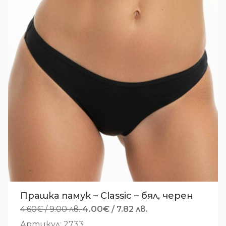
Прашка памук – Classic – бял, черен
Original
4.00
€
Текущата
4.60
€
/ 9.00 лв.
/ 7.82 лв.
price
цена
Артикул: 2733