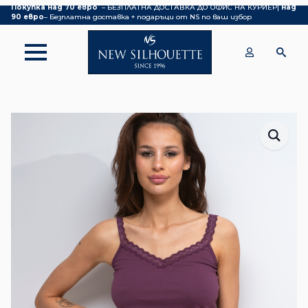
Покупка над 70 евро
– БЕЗПЛАТНА ДОСТАВКА ДО ОФИС НА КУРИЕР|
над
90 евро
– Безплатна доставка + подаръци от NS по ваш избор