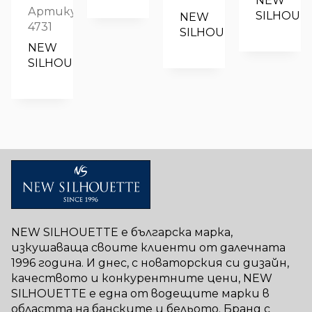
NEW 
was:
цена
Артикул:
SILHOUE
NEW 
12.27€
е:
4731
SILHOUETTE
/
12.00€
NEW 
24.00 лв..
/
SILHOUETTE
23.47 лв..
NEW SILHOUETTE е българска марка,
изкушаваща своите клиенти от далечната
1996 година. И днес, с новаторския си дизайн,
качеството и конкурентните цени, NEW
SILHOUETTE е една от водещите марки в
областта на банските и бельото. Бранд с