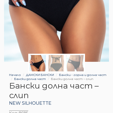
Начало
ДАМСКИ БАНСКИ
Бански - горна и долна част
Бански долна част
Бански долна част – слип
Бански долна част –
слип
NEW SILHOUETTE
Код:
8685