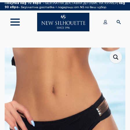
Покупка над 70 евро
– БЕЗПЛАТНА ДОСТАВКА ДО ОФИС НА КУРИЕР|
над
90 евро
– Безплатна доставка + подаръци от NS по ваш избор