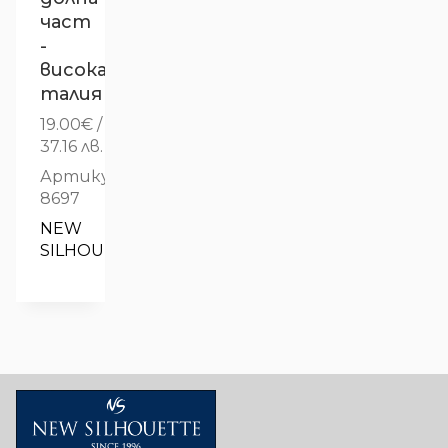
част
-
висока
талия
19.00
€
/
37.16 лв.
Артикул:
8697
NEW 
SILHOUETTE