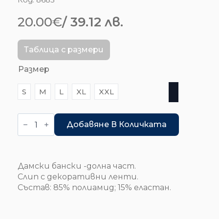
20.00
€
/ 39.12 лв.
Таблица с размери
Размер
S
M
L
XL
XXL
количество
за
Добавяне В Количката
Бански
долна
част
-
слип
Дамски бански -долна част.
Слип с декоративни ленти.
Състав: 85% полиамид; 15% еластан.