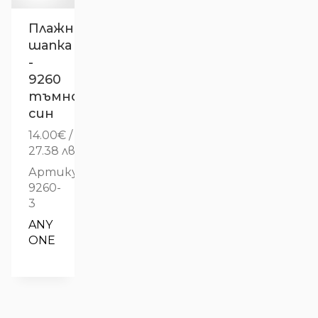
Плажна
шапка
-
9260
тъмно
син
14.00
€
/
27.38 лв.
Артикул:
9260-
3
ANY 
ONE