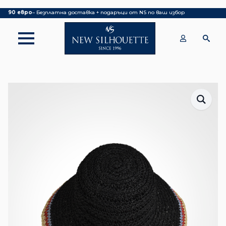
Покупка над 70 евро
– БЕЗПЛАТНА ДОСТАВКА ДО ОФИС НА КУРИЕР|
над
90 евро
– Безплатна доставка + подаръци от NS по ваш избор