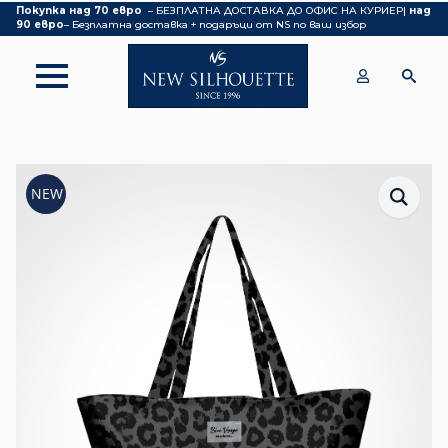
Покупка над 70 евро
– БЕЗПЛАТНА ДОСТАВКА ДО ОФИС НА КУРИЕР|
над
90 евро
– Безплатна доставка + подаръци от NS по ваш избор
NEW