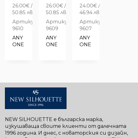
26.00
€
/
26.00
€
/
24.00
€
/
50.85 лв.
50.85 лв.
46.94 лв.
Артикул:
Артикул:
Артикул:
9610
9609
9607
ANY 
ANY 
ANY 
ONE
ONE
ONE
NEW SILHOUETTE е българска марка,
изкушаваща своите клиенти от далечната
1996 година. И днес, с новаторския си дизайн,