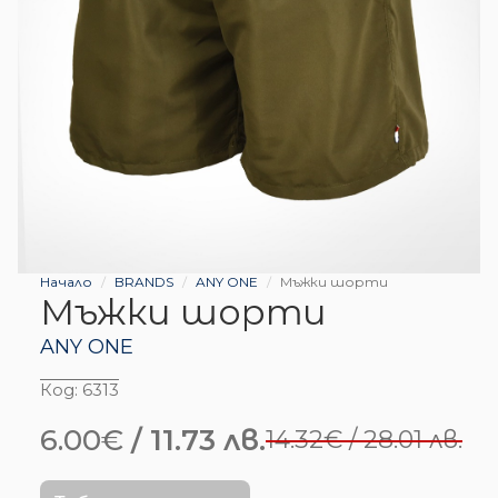
Начало
BRANDS
ANY ONE
Мъжки шорти
Мъжки шорти
ANY ONE
Код:
6313
6.00
€
/ 11.73 лв.
14.32
€
/ 28.01 лв.
Original
Текущата
price
цена