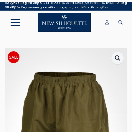
Покупка над 70 евро
– БЕЗПЛАТНА ДОСТАВКА ДО ОФИС НА КУРИЕР|
над
90 евро
– Безплатна доставка + подаръци от NS по ваш избор
SALE