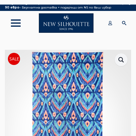
Покупка над 70 евро
– БЕЗПЛАТНА ДОСТАВКА ДО ОФИС НА КУРИЕР|
над
90 евро
– Безплатна доставка + подаръци от NS по ваш избор
SALE