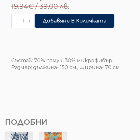
Original
Текущата
19.94
€
/ 39.00 лв.
price
цена
количество
за
Добавяне В Количката
was:
е:
Кърпа
19.94€
18.00€
/
/
39.00 лв..
35.20 лв..
Състав: 70% памук, 30% микрофибър.
Размер: дължина- 150 см., ширина- 70 см.
ПОДОБНИ