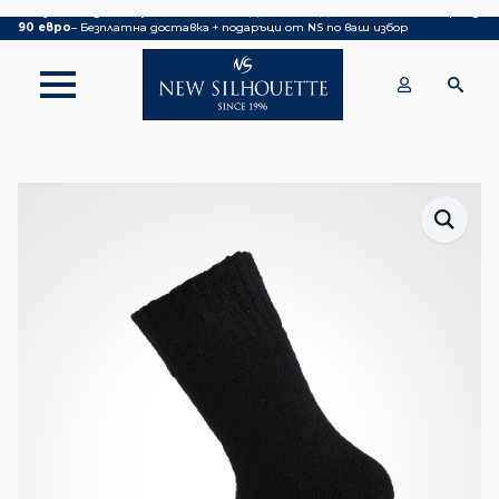
Покупка над 70 евро
– БЕЗПЛАТНА ДОСТАВКА ДО ОФИС НА КУРИЕР|
над
90 евро
– Безплатна доставка + подаръци от NS по ваш избор