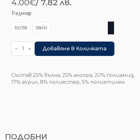
4.00
€
/ 7.82 лв.
Размер
35/38
38/41
количество
за
Добавяне В Количката
Дамски
чорапи
Състав:25% вълна, 25% ангора, 20% полиамид,
17% акрил, 8% полиестер, 5% полиетилен.
ПОДОБНИ