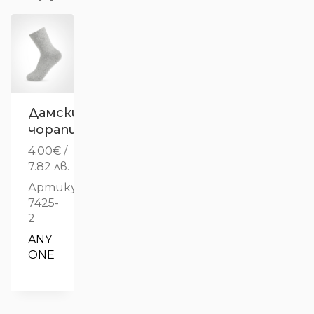
Дамски
чорапи
4.00
€
/
7.82 лв.
Артикул:
7425-
2
ANY 
ONE