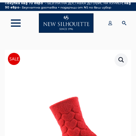
Покупка над 70 евро
– БЕЗПЛАТНА ДОСТАВКА ДО ОФИС НА КУРИЕР|
над
90 евро
– Безплатна доставка + подаръци от NS по ваш избор
SALE