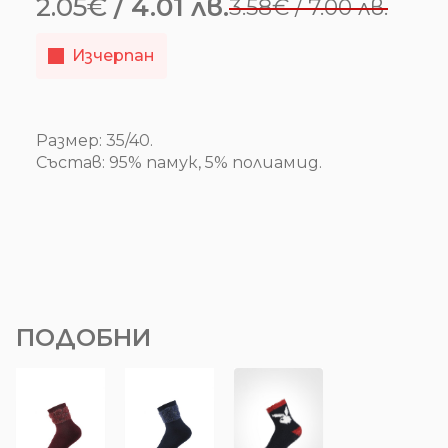
2.05
€
/ 4.01 лв.
3.58
€
/ 7.00 лв.
Original
Текущата
price
цена
Изчерпан
was:
е:
3.58€
2.05€
/
/
Размер: 35/40.
Състав: 95% памук, 5% полиамид.
7.00 лв..
4.01 лв..
ПОДОБНИ