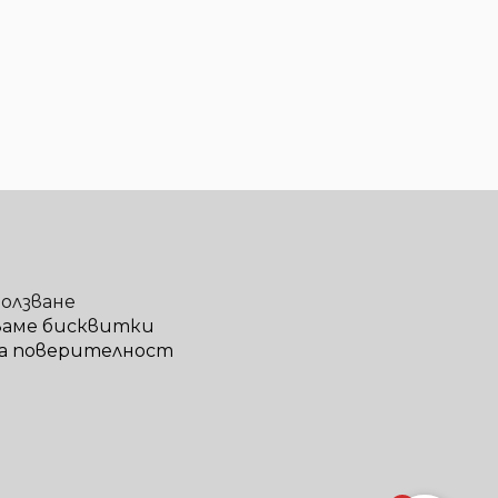
ползване
ваме бисквитки
а поверителност