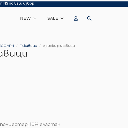
т NS по ваш избор
NEW
SALE
ЕСОАРИ
Ръкавици
Дамски ръкавици
авици
 полиестер; 10% еластан