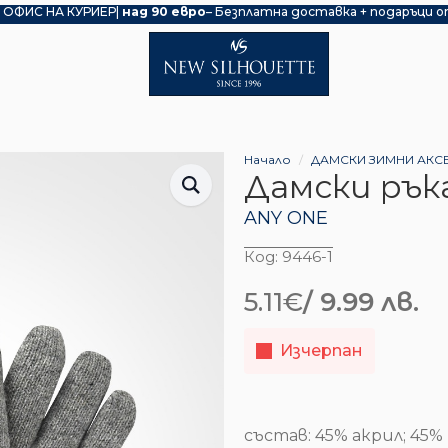
 ОФИС НА КУРИЕР|
над 90 евро
– Безплатна доставка + подаръци о
Начало
ДАМСКИ ЗИМНИ АКС
Дамски рък
ANY ONE
Код:
9446-1
5.11
€
/ 9.99 лв.
Изчерпан
състав: 45% акрил; 45%