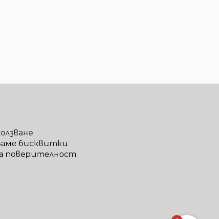
ползване
ваме бисквитки
а поверителност