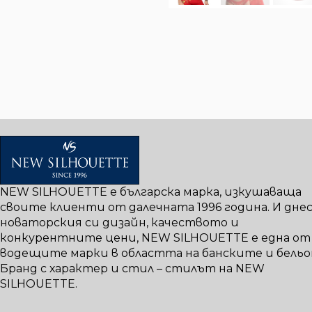
NEW SILHOUETTE е българска марка, изкушаваща
своите клиенти от далечната 1996 година. И днес,
новаторския си дизайн, качеството и
конкурентните цени, NEW SILHOUETTE е една от
водещите марки в областта на банските и бельо
Бранд с характер и стил – стилът на NEW
SILHOUETTE.