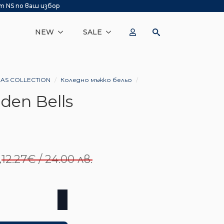
т NS по ваш избор
NEW
SALE
MAS COLLECTION
Коледно мъжко бельо
den Bells
.
12.27
€
/ 24.00 лв.