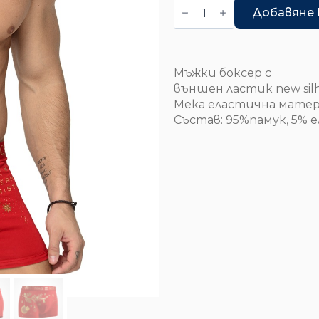
/
/
количество
за
Добавяне 
24.00 лв..
13.69 лв..
Боксер
-
Golden
Bells
Мъжки боксер с
външен ластик new silh
Мека еластична матер
Състав: 95%памук, 5% е