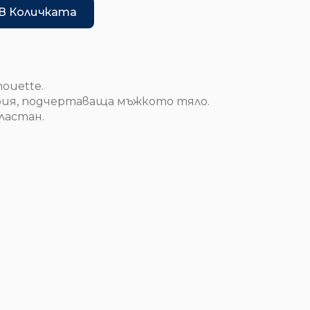
В Количката
ouette.
ия, подчертаваща мъжкото тяло.
ластан.