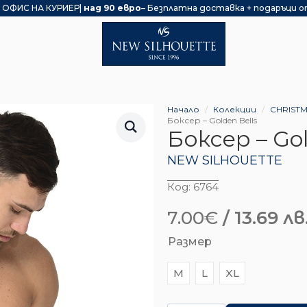
 ОФИС НА КУРИЕР|
над 90 евро
– Безплатна доставка + подаръци о
Начало
Колекции
CHRIST
Боксер – Golden Bells
Боксер – Gol
NEW SILHOUETTE
Код:
6764
7.00
€
/ 13.69 лв
Original
Текущата
Размер
price
цена
was:
е:
M
L
XL
12.27€
7.00€