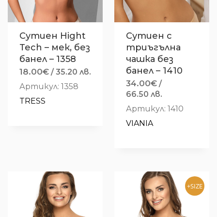
Сутиен Hight
Сутиен с
Tech – мек, без
триъгълна
банел – 1358
чашка без
банел – 1410
18.00
€
/ 35.20 лв.
34.00
€
/
Артикул: 1358
66.50 лв.
TRESS
Артикул: 1410
VIANIA
+SIZE