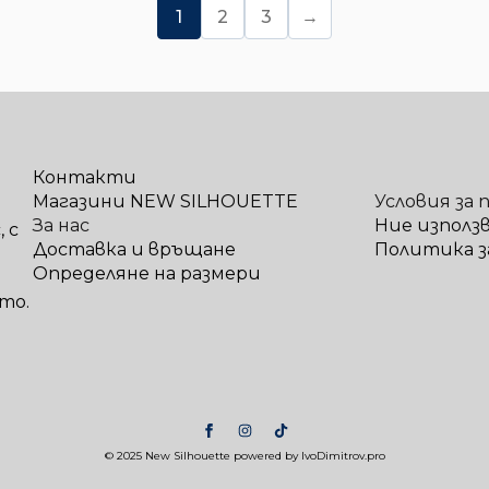
1
2
3
→
Контакти
Магазини NEW SILHOUETTE
Условия за 
За нас
Ние използ
 с
Доставка и връщане
Политика з
Определяне на размери
то.
© 2025 New Silhouette powered by IvoDimitrov.pro