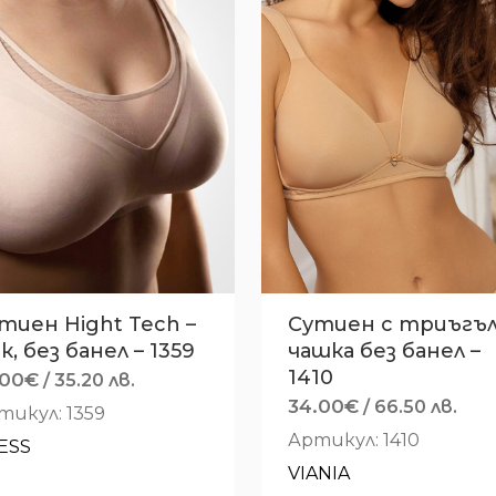
тиен Hight Tech –
Сутиен с триъгъ
к, без банел – 1359
чашка без банел –
1410
.00
€
/ 35.20 лв.
34.00
€
/ 66.50 лв.
тикул: 1359
Артикул: 1410
ESS
VIANIA