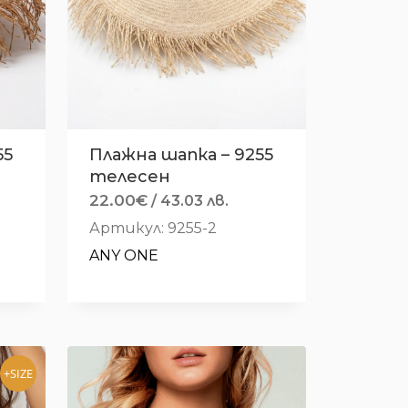
55
Плажна шапка – 9255
телесен
22.00
€
/ 43.03 лв.
Артикул: 9255-2
ANY ONE
+SIZE