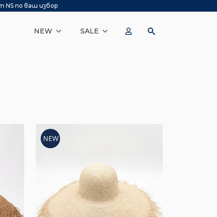
т NS по ваш избор
NEW
SALE
NEW