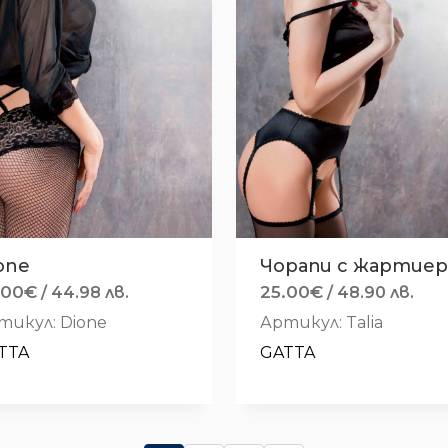
one
Чорапи с жартие
.00
€
25.00
€
/ 44.98 лв.
/ 48.90 лв.
тикул: Dione
Артикул: Talia
TTA
GATTA