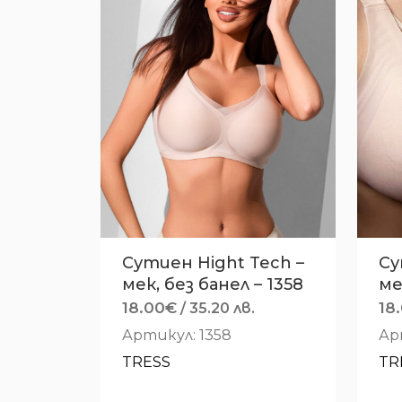
Сутиен Hight Tech –
Су
мек, без банел – 1358
ме
18.00
€
18
/ 35.20 лв.
Артикул: 1358
Ар
TRESS
TR