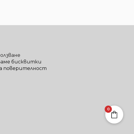
ползване
ваме бисквитки
а поверителност
0