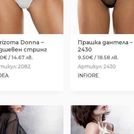
rizoma Donna –
Прашка дантела –
зшевен стринг
2430
50
€
9.50
€
/ 14.67 лв.
/ 18.58 лв.
тикул: 2082
Артикул: 2430
DEA
INFIORE