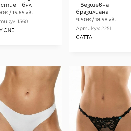
стие – бял
– Безшевна
бразилиана
00
€
/ 15.65 лв.
9.50
€
/ 18.58 лв.
тикул: 1360
Артикул: 2251
Y ONE
GATTA