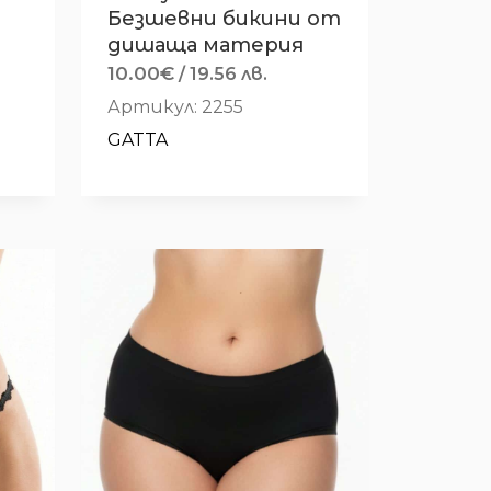
Безшевни бикини от
дишаща материя
10.00
€
/ 19.56 лв.
Артикул: 2255
GATTA