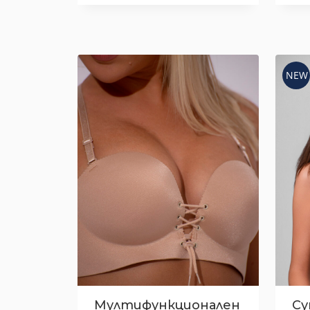
NEW
Мултифункционален
Су