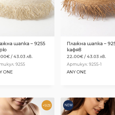
ажна шапка – 9255
Плажна шапка – 92
рю
кафяв
.00
€
22.00
€
/ 43.03 лв.
/ 43.03 лв.
тикул: 9255
Артикул: 9255-1
Y ONE
ANY ONE
NEW
+SIZE