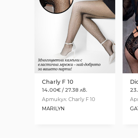
Charly F 10
Di
14.00
€
23
/ 27.38 лв.
Артикул: Charly F 10
Ар
MARILYN
GA