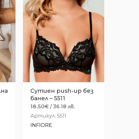
лна
Сутиен push-up без
банел – 5511
18.50
€
/ 36.18 лв.
Артикул: 5511
INFIORE