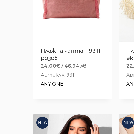
Плажна чанта – 9311
Пл
розов
ек
24.00
€
22
/ 46.94 лв.
Артикул: 9311
Ар
ANY ONE
AN
NEW
NEW