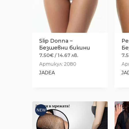
Slip Donna –
Pe
Безшевни бикини
Бе
7.50
€
7.
/ 14.67 лв.
Артикул: 2080
Ар
JADEA
JA
NEW