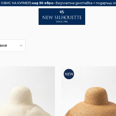
 ОФИС НА КУРИЕР|
над 90 евро
– Безплатна доставка + подаръци о
ане
NEW