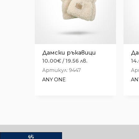
Дамски ръкавици
Да
10.00
€
14
/ 19.56 лв.
Артикул: 9447
Ар
ANY ONE
AN