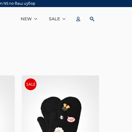
т NS по ваш избор
NEW
SALE
SALE