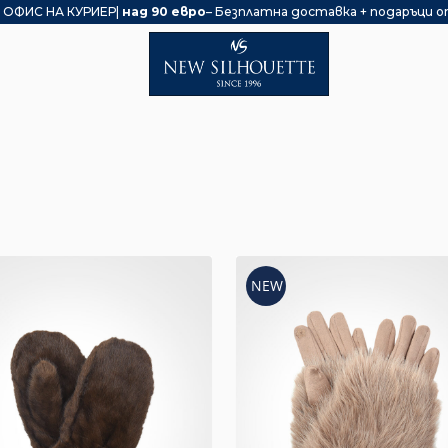
 ОФИС НА КУРИЕР|
над 90 евро
– Безплатна доставка + подаръци о
NEW