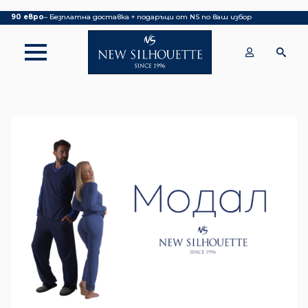
Покупка над 70 евро
– БЕЗПЛАТНА ДОСТАВКА ДО ОФИС НА КУРИЕР|
над
90 евро
– Безплатна доставка + подаръци от NS по ваш избор