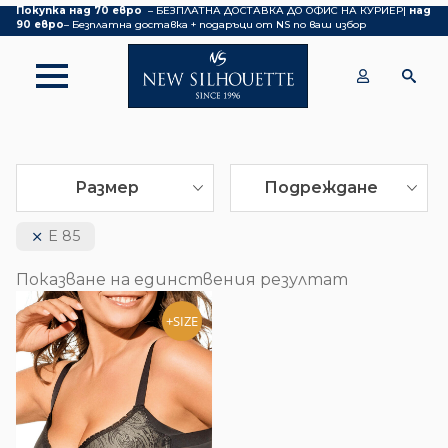
Покупка над 70 евро
– БЕЗПЛАТНА ДОСТАВКА ДО ОФИС НА КУРИЕР|
над
90 евро
– Безплатна доставка + подаръци от NS по ваш избор
Размер
Подреждане
E 85
Показване на единствения резултат
+SIZE