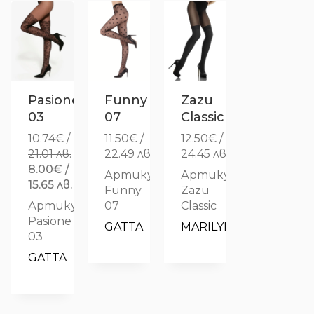
Pasione
Funny
Zazu
03
07
Classic
10.74
€
/
11.50
€
/
12.50
€
/
21.01 лв.
22.49 лв.
24.45 лв.
Original
8.00
€
/
Артикул:
Артикул:
price
Текущата
15.65 лв.
Funny
Zazu
was:
цена
Артикул:
07
Classic
10.74€
е:
Pasione
GATTA
MARILYN
/
8.00€
03
21.01 лв..
/
GATTA
15.65 лв..