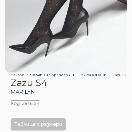
Начало
Чорапи и чорапогащи
ЧОРАПОГАЩИ
Zazu S4
Zazu S4
MARILYN
Код:
Zazu S4
Таблица с размери