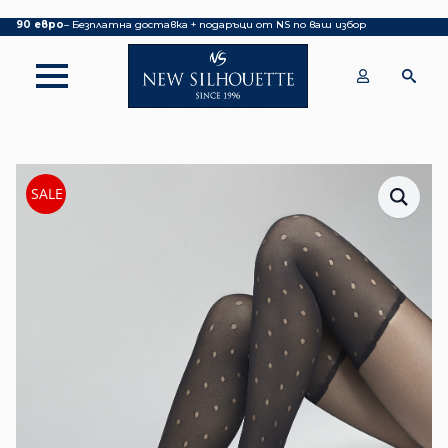
Покупка над 70 евро
– БЕЗПЛАТНА ДОСТАВКА ДО ОФИС НА КУРИЕР|
над
90 евро
– Безплатна доставка + подаръци от NS по ваш избор
SALE