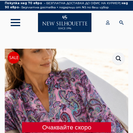
Покупка над 70 евро
– БЕЗПЛАТНА ДОСТАВКА ДО ОФИС НА КУРИЕР|
над
90 евро
– Безплатна доставка + подаръци от NS по ваш избор
SALE
Очаквайте скоро