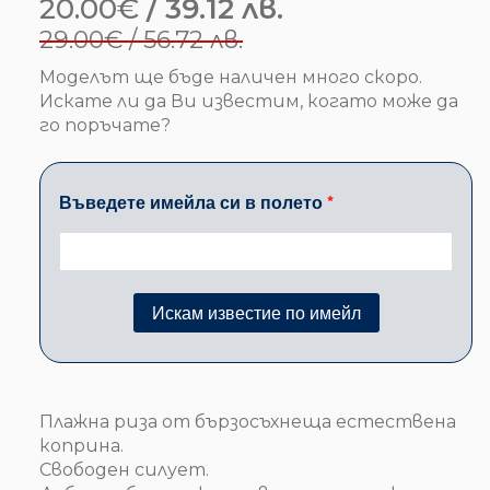
20.00
€
/ 39.12 лв.
Original
Текущата
29.00
€
/ 56.72 лв.
price
цена
Моделът ще бъде наличен много скоро.
was:
е:
Искате ли да Ви известим, когато може да
го поръчате?
29.00€
20.00€
/
/
56.72 лв..
39.12 лв..
Плажна риза от бързосъхнеща естествена
коприна.
Свободен силует.