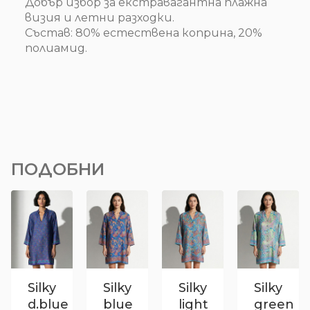
Добър избор за екстравагантна плажна
визия и летни разходки.
Състав: 80% естествена коприна, 20%
полиамид.
ПОДОБНИ
Silky
Silky
Silky
Silky
d.blue
blue
light
green