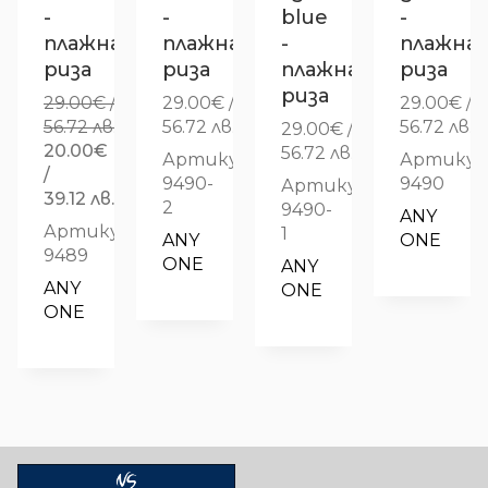
-
-
blue
-
плажна
плажна
-
плажна
риза
риза
плажна
риза
риза
29.00
€
/
29.00
€
/
29.00
€
/
56.72 лв.
56.72 лв.
56.72 лв.
29.00
€
/
Original
20.00
€
56.72 лв.
Артикул:
Артикул
price
/
9490-
9490
Артикул:
was:
Текущата
39.12 лв.
2
9490-
ANY 
29.00€
цена
Артикул:
1
ANY 
ONE
/
е:
9489
ONE
ANY 
56.72 лв..
20.00€
ANY 
ONE
/
ONE
39.12 лв..