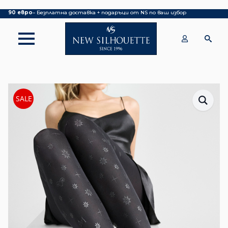
Покупка над 70 евро
– БЕЗПЛАТНА ДОСТАВКА ДО ОФИС НА КУРИЕР|
над
90 евро
– Безплатна доставка + подаръци от NS по ваш избор
SALE