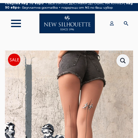
Покупка над 70 евро
– БЕЗПЛАТНА ДОСТАВКА ДО ОФИС НА КУРИЕР|
над
90 евро
– Безплатна доставка + подаръци от NS по ваш избор
SALE