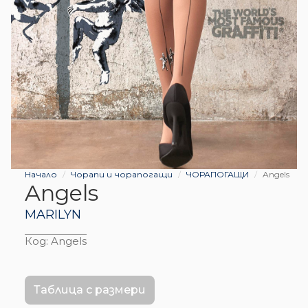
Начало
Чорапи и чорапогащи
ЧОРАПОГАЩИ
Angels
Angels
MARILYN
Код:
Angels
Таблица с размери