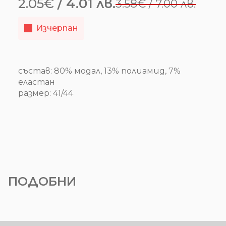
2.05
€
/ 4.01 лв.
3.58
€
/ 7.00 лв.
Original
Текущата
price
цена
Изчерпан
was:
е:
3.58€
2.05€
/
/
състав: 80% модал, 13% полиамид, 7%
еластан
7.00 лв..
4.01 лв..
размер: 41/44
ПОДОБНИ