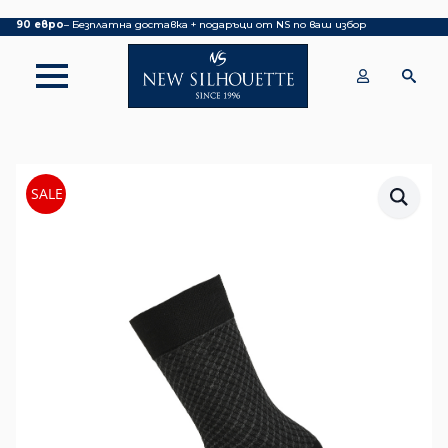
Покупка над 70 евро
– БЕЗПЛАТНА ДОСТАВКА ДО ОФИС НА КУРИЕР|
над
90 евро
– Безплатна доставка + подаръци от NS по ваш избор
SALE