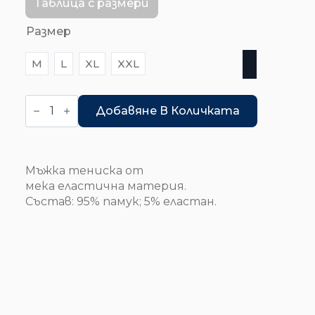
Таблица с размери
Размер
M
L
XL
XXL
количество
за
Добавяне В Количката
Тениска
Мъжка тениска от
мека еластична материя.
Състав: 95% памук; 5% еластан.