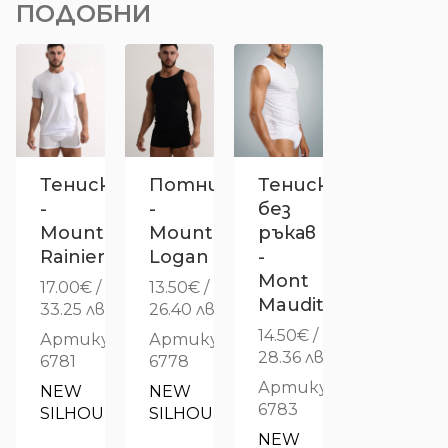
ПОДОБНИ
Тениска
Потник
Тениска
-
-
без
Mount
Mount
ръкав
Rainier
Logan
-
Mont
17.00
€
/
13.50
€
/
Maudit
33.25 лв.
26.40 лв.
14.50
€
/
Артикул:
Артикул:
28.36 лв.
6781
6778
Артикул:
NEW 
NEW 
6783
SILHOUETTE
SILHOUETTE
NEW 