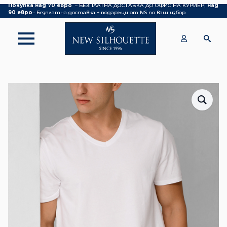
Покупка над 70 евро
– БЕЗПЛАТНА ДОСТАВКА ДО ОФИС НА КУРИЕР|
над
90 евро
– Безплатна доставка + подаръци от NS по ваш избор