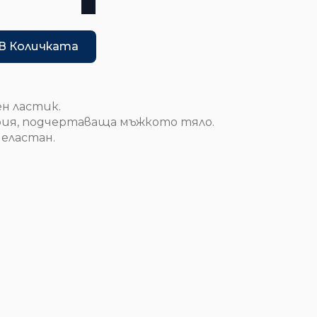
В Количката
н ластик.
ия, подчертаваща мъжкото тяло.
 еластан.