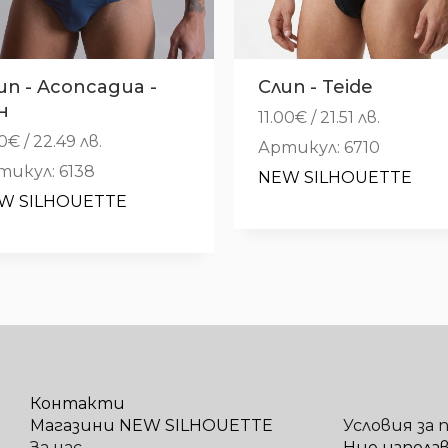
ип - Aconcagua -
Слип - Teide
н
11.00
€
/ 21.51 лв.
50
€
/ 22.49 лв.
Артикул: 6710
тикул: 6138
NEW SILHOUETTE
W SILHOUETTE
Контакти
Магазини NEW SILHOUETTE
Условия за 
За нас
Ние използ