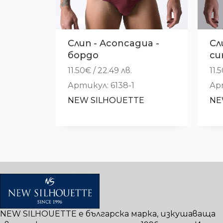
Слип - Aconcagua -
Сл
бордо
си
11.50
€
/ 22.49 лв.
11.
Артикул: 6138-1
Ар
NEW SILHOUETTE
NE
NEW SILHOUETTE е българска марка, изкушаваща