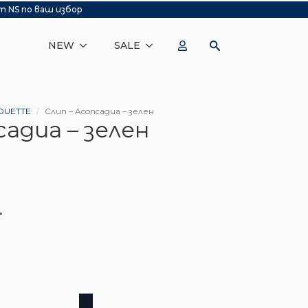
т NS по ваш избор
NEW
SALE
OUETTE
Слип – Aconcagua – зелен
cagua – зелен
.