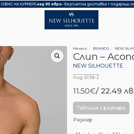
 ОФИС НА КУРИЕР|
над 90 евро
– Безплатна доставка + подаръци о
Начало
BRANDS
NEW SILH
Слип – Acon
NEW SILHOUETTE
Код:
6138-2
11.50
€
/ 22.49 лв
Таблица с размери
Размер
M
L
XL
XXL