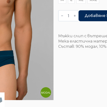
количество
за
Добавяне 
Слип
-
Aconcagua
-
зелен
Мъжки слип с вътреше
Мека еластична матер
Състав: 90% модал; 10%
MODAL