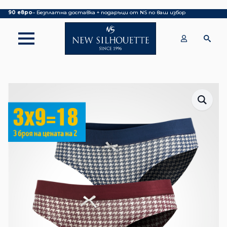
Покупка над 70 евро
– БЕЗПЛАТНА ДОСТАВКА ДО ОФИС НА КУРИЕР|
над
90 евро
– Безплатна доставка + подаръци от NS по ваш избор