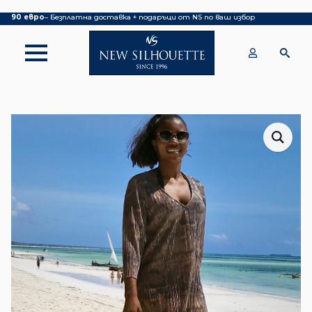
Покупка над 70 евро
– БЕЗПЛАТНА ДОСТАВКА ДО ОФИС НА КУРИЕР|
над
90 евро
– Безплатна доставка + подаръци от NS по ваш избор