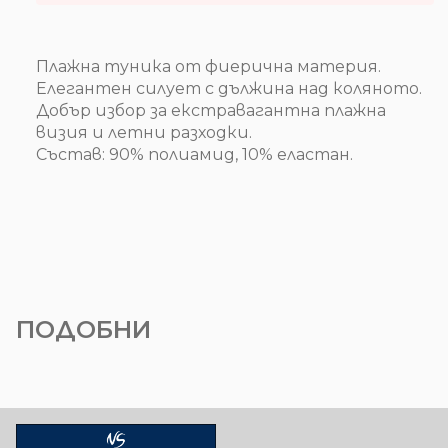
Плажна туника от фиерична материя.
Елегантен силует с дължина над коляното.
Добър избор за екстравагантна плажна
визия и летни разходки.
Състав: 90% полиамид, 10% еластан.
ПОДОБНИ