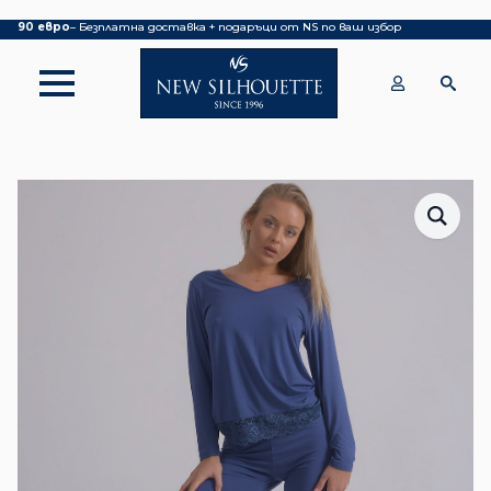
Покупка над 70 евро
– БЕЗПЛАТНА ДОСТАВКА ДО ОФИС НА КУРИЕР|
над
90 евро
– Безплатна доставка + подаръци от NS по ваш избор