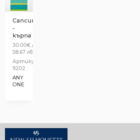
Cancun
-
kърпа
30.00
€
/
58.67 лв.
Артикул:
9202
ANY 
ONE