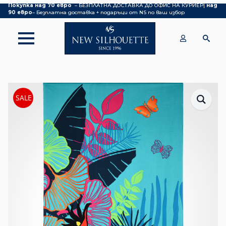
Покупка над 70 евро
– БЕЗПЛАТНА ДОСТАВКА ДО ОФИС НА КУРИЕР|
над
90 евро
– Безплатна доставка + подаръци от NS по ваш избор
SALE