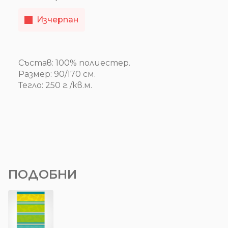
price
цена
Изчерпан
was:
е:
17.38€
14.00€
/
/
Състав: 100% полиестер.
33.99 лв..
27.38 лв..
Размер: 90/170 см.
Тегло: 250 г./кв.м.
ПОДОБНИ