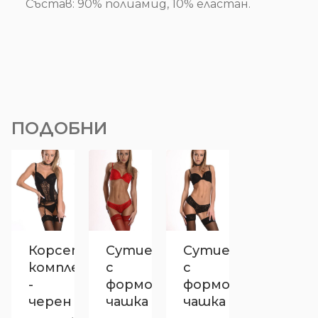
Състав: 90% полиамид, 10% еластан.
ПОДОБНИ
Корсет-
Сутиен
Сутиен
комплект
с
с
-
формована
формована
черен
чашка
чашка