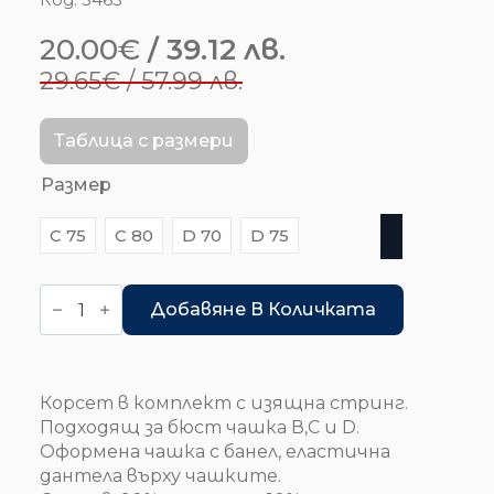
20.00
€
/ 39.12 лв.
Original
Текущата
29.65
€
/ 57.99 лв.
price
цена
was:
е:
Таблица с размери
29.65€
20.00€
Размер
/
/
C 75
C 80
D 70
D 75
57.99 лв..
39.12 лв..
количество
за
Добавяне В Количката
Корсет-
комплект
-
червен
Корсет в комплект с изящна стринг.
Подходящ за бюст чашка В,С и D.
Оформена чашка с банел, еластична
дантела върху чашките.