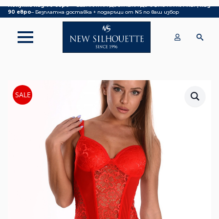
Покупка над 70 евро
– БЕЗПЛАТНА ДОСТАВКА ДО ОФИС НА КУРИЕР|
над
90 евро
– Безплатна доставка + подаръци от NS по ваш избор
SALE