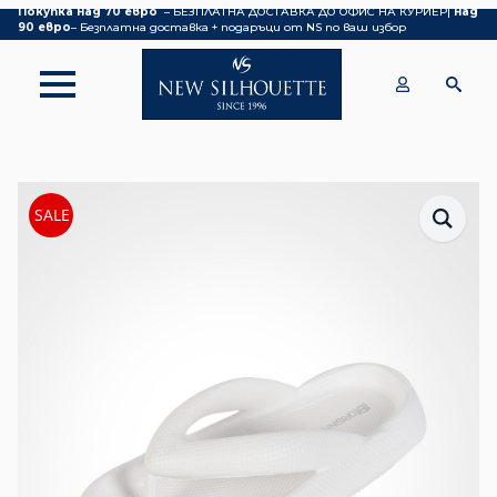
Покупка над 70 евро
– БЕЗПЛАТНА ДОСТАВКА ДО ОФИС НА КУРИЕР|
над
90 евро
– Безплатна доставка + подаръци от NS по ваш избор
SALE