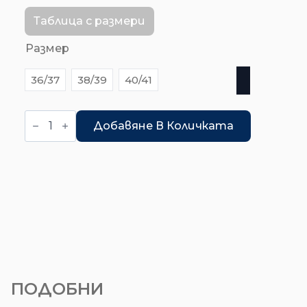
price
цена
was:
е:
Таблица с размери
13.29€
12.00€
Размер
/
/
36/37
38/39
40/41
25.99 лв..
23.47 лв..
количество
за
Добавяне В Количката
Дамски
чехли
ПОДОБНИ