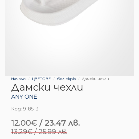
Начало
ЦВЕТОВЕ
бял.екрю
Дамски чехли
Дамски чехли
ANY ONE
Код:
9185-3
12.00
€
/ 23.47 лв.
Original
Текущата
13.29
€
/ 25.99 лв.