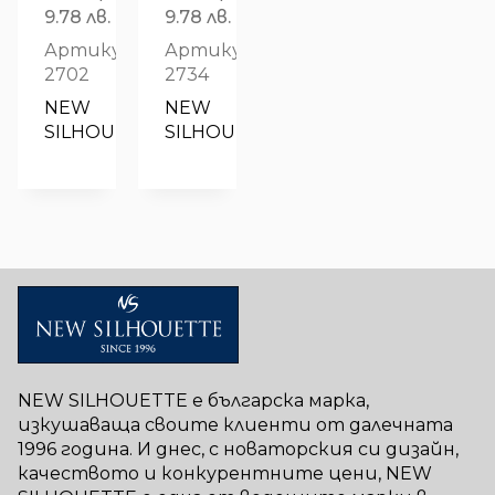
price
Текущата
price
Текущата
9.78 лв.
9.78 лв.
was:
цена
was:
цена
Артикул:
Артикул:
8.18€
е:
8.69€
е:
2702
2734
/
5.00€
/
5.00€
NEW 
NEW 
16.00 лв..
/
17.00 лв..
/
SILHOUETTE
SILHOUETTE
9.78 лв..
9.78 лв..
NEW SILHOUETTE е българска марка,
изкушаваща своите клиенти от далечната
1996 година. И днес, с новаторския си дизайн,
качеството и конкурентните цени, NEW