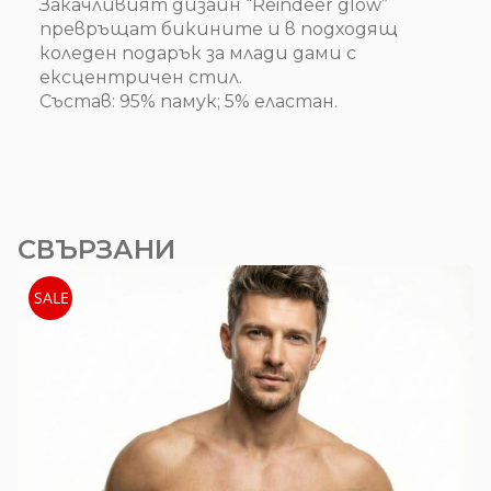
Закачливият дизайн “Reindeer glow”
превръщат бикините и в подходящ
коледен подарък за млади дами с
ексцентричен стил.
Състав: 95% памук; 5% еластан.
СВЪРЗАНИ
SALE