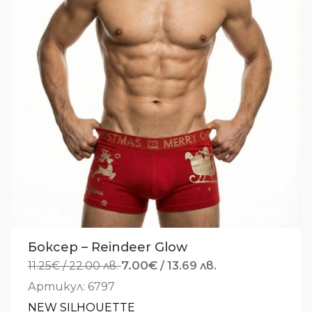
Боксер – Reindeer Glow
Original
7.00
€
Текущата
11.25
€
/ 22.00 лв.
/ 13.69 лв.
price
цена
Артикул: 6797
was:
е:
NEW SILHOUETTE
11.25€
7.00€