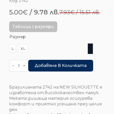
Код:
2742
5.00
€
/ 9.78 лв.
7.93
€
/ 15.51 лв.
Original
Текущата
price
цена
Таблица с размери
was:
е:
Размер
7.93€
5.00€
/
/
L
XL
15.51 лв..
9.78 лв..
количество
за
Добавяне В Количката
Бразилиана
-
Reindeer
Glow
Бразилианaта 2742 на NEW SILHOUETTE e
изработена от висококачествен памук .
Меката дишаща материя осигурява
комфорт и приятно усещане през целия
ден.