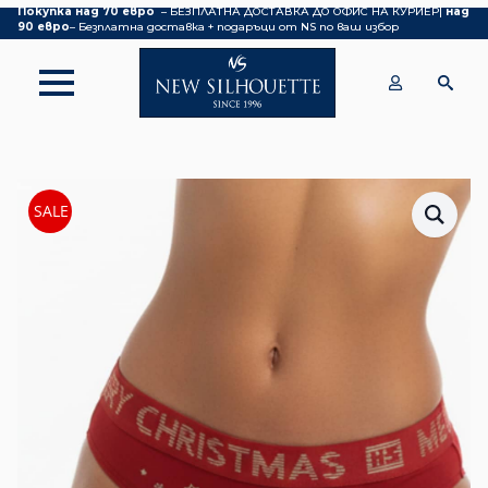
Покупка над 70 евро
– БЕЗПЛАТНА ДОСТАВКА ДО ОФИС НА КУРИЕР|
над
90 евро
– Безплатна доставка + подаръци от NS по ваш избор
SALE