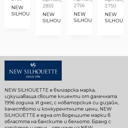
/
7.00€
8.69€
е:
7.93€
е:
7.93€
е:
2756
2855
2750
NEW 
16.00 лв..
/
/
7.00€
/
7.00€
/
7
SILHOUETTE
NEW 
NEW 
NEW 
13.69 лв..
17.00 лв..
/
15.51 лв..
/
15.51 лв..
/
SILHOUETTE
SILHOUETTE
SILHOUE
13.69 лв..
13.69 лв..
13
NEW SILHOUETTE е българска марка,
изкушаваща своите клиенти от далечната
1996 година. И днес, с новаторския си дизайн,
качеството и конкурентните цени, NEW
SILHOUETTE е една от водещите марки в
областта на банските и бельото. Бранд с
характер и стил – стилът на NEW