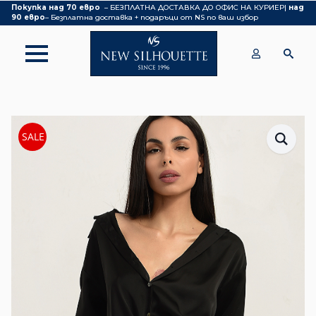
Покупка над 70 евро
– БЕЗПЛАТНА ДОСТАВКА ДО ОФИС НА КУРИЕР|
над
90 евро
– Безплатна доставка + подаръци от NS по ваш избор
SALE