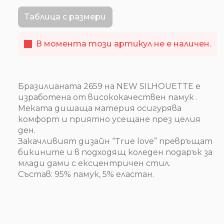
Таблица с размери
В момента този артикул не е наличен.
Бразилианaта 2659 на NEW SILHOUETTE e
изработена от висококачествен памук .
Меката дишаща материя осигурява
комфорт и приятно усещане през целия
ден.
Закачливият дизайн “True love” превръщат
бикините и в подходящ коледен подарък за
млади дами с ексцентричен стил.
Състав: 95% памук, 5% еластан.