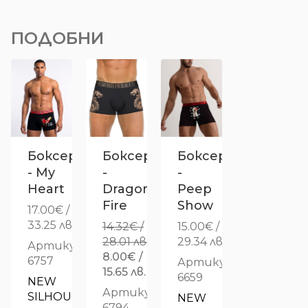
ПОДОБНИ
Боксер
Боксер
Боксер
- My
-
-
Heart
Dragon
Peep
Fire
Show
17.00
€
/
33.25 лв.
14.32
€
/
15.00
€
/
28.01 лв.
29.34 лв.
Артикул:
Original
8.00
€
/
6757
Артикул:
price
Текущата
15.65 лв.
6659
NEW 
was:
цена
Артикул:
SILHOUETTE
NEW 
14.32€
е:
6794