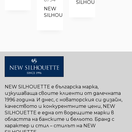
SILHOUETTE
/
8.00€
NEW 
28.01 лв..
/
SILHOUETTE
15.65 лв..
NEW SILHOUETTE е българска марка,
изкушаваща своите клиенти от далечната
1996 година. И днес, с новаторския си дизайн,
качеството и конкурентните цени, NEW
SILHOUETTE е една от водещите марки в
областта на банските и бельото. Бранд с
характер и стил – стилът на NEW