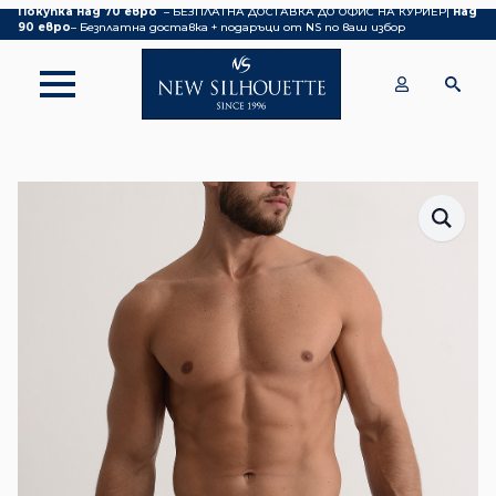
Покупка над 70 евро
– БЕЗПЛАТНА ДОСТАВКА ДО ОФИС НА КУРИЕР|
над
90 евро
– Безплатна доставка + подаръци от NS по ваш избор