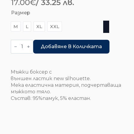
17.00
€
/ 33.25 лв.
Размер
M
L
XL
XXL
количество
за
Добавяне В Количката
Боксер
-
Samurai
Мъжки боксер с
външен ластик new silhouette.
Мека еластична материя, подчертаваща
мъжкото тяло.
Състав: 95%памук, 5% еластан.