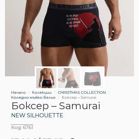
Начало
Колекции
CHRISTMAS COLLECTION
Коледно мъжко бельо
Боксер – Samurai
Боксер – Samurai
NEW SILHOUETTE
Код:
6761