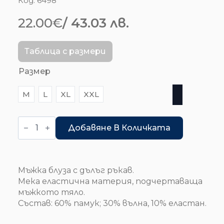
Код:
6498
22.00
€
/ 43.03 лв.
Таблица с размери
Размер
M
L
XL
XXL
количество
за
Добавяне В Количката
Блуза
-
Mount
Northcote
Мъжка блуза с дълъг ръкав.
Мека еластична материя, подчертаваща
мъжкото тяло.
Състав: 60% памук; 30% вълна, 10% еластан.