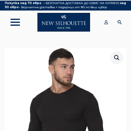
Покупка над 70 евро
– БЕЗПЛАТНА ДОСТАВКА ДО ОФИС НА КУРИЕР|
над
90 евро
– Безплатна доставка + подаръци от NS по ваш избор