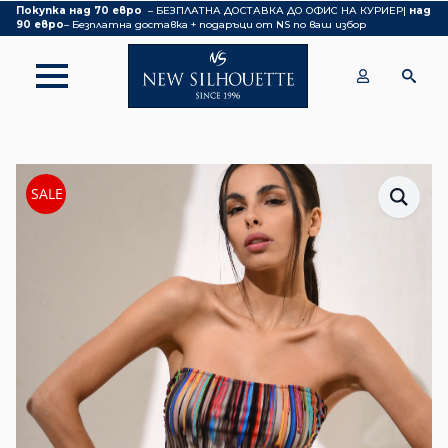
Покупка над 70 евро
– БЕЗПЛАТНА ДОСТАВКА ДО ОФИС НА КУРИЕР|
над
90 евро
– Безплатна доставка + подаръци от NS по ваш избор
SALE