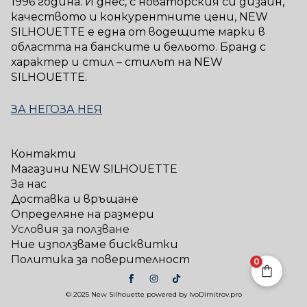
1996 година. И днес, с новаторския си дизайн,
качеството и конкурентните цени, NEW
SILHOUETTE е една от водещите марки в
областта на банските и бельото. Бранд с
характер и стил – стилът на NEW
SILHOUETTE.
ЗА НЕГО
ЗА НЕЯ
Контакти
Магазини NEW SILHOUETTE
За нас
Доставка и връщане
Определяне на размери
Условия за ползване
Ние използваме бисквитки
Политика за поверителност
0
© 2025 New Silhouette powered by IvoDimitrov.pro