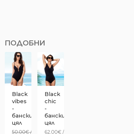
ПОДОБНИ
Black
Black
vibes
chic
-
-
бански
бански
цял
цял
50.00
€
/
62.00
€
/