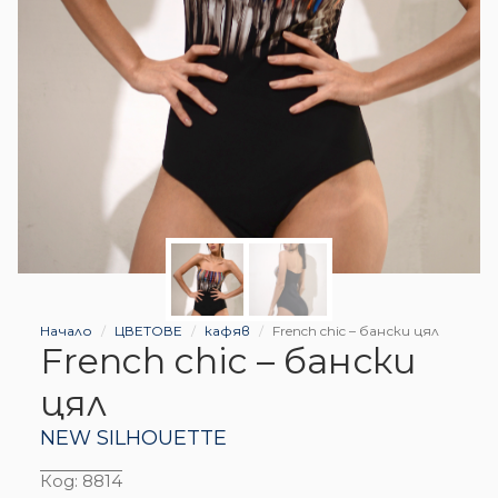
Начало
ЦВЕТОВЕ
кафяв
French chic – бански цял
French chic – бански
цял
NEW SILHOUETTE
Код:
8814