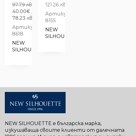
97.79 лв.
121.26 лв.
Original
40.00
€
/
Артикул:
price
Текущата
78.23 лв.
8155
was:
цена
Артикул:
NEW 
50.00€
е:
8618
SILHOUETTE
/
40.00€
NEW 
97.79 лв..
/
SILHOUETTE
78.23 лв..
NEW SILHOUETTE е българска марка,
изкушаваща своите клиенти от далечната