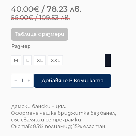
40.00
€
/ 78.23 лв.
Original
Текущата
56.00
€
/ 109.53 лв.
price
цена
was:
е:
Таблица с размери
56.00€
40.00€
Размер
/
/
M
L
XL
XXL
109.53 лв..
78.23 лв..
количество
за
Добавяне В Количката
French
chic
-
бански
цял
Дамски бански – цял.
Оформена чашка бриджитка без банел,
със свалящи се презрамки.
Състав: 85% полиамид; 15% еластан.