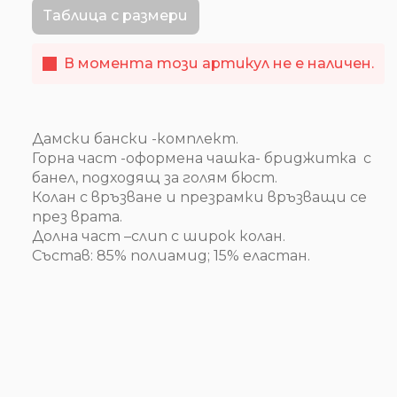
Таблица с размери
В момента този артикул не е наличен.
Дамски бански -комплект.
Горна част -оформена чашка- бриджитка с
банел, подходящ за голям бюст.
Колан с връзване и презрамки връзващи се
през врата.
Долна част –слип с широк колан.
Състав: 85% полиамид; 15% еластан.