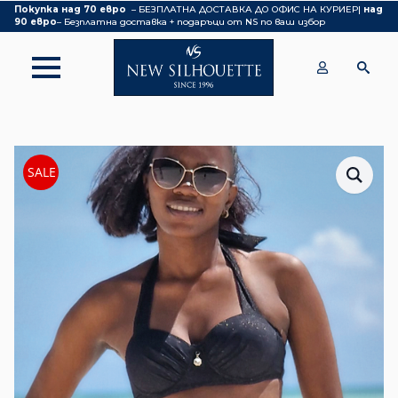
Покупка над 70 евро
– БЕЗПЛАТНА ДОСТАВКА ДО ОФИС НА КУРИЕР|
над
90 евро
– Безплатна доставка + подаръци от NS по ваш избор
SALE