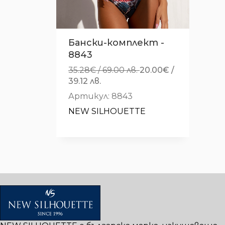
Бански-комплект -
8843
Original
35.28
€
/ 69.00 лв.
20.00
€
/
Текущата
price
39.12 лв.
цена
was:
Артикул: 8843
е:
35.28€
NEW SILHOUETTE
20.00€
/
/
69.00 лв..
39.12 лв..