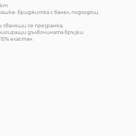
кт.
чашка- бриджитка с банел, подходящ
и свалящи се презрамка.
коригиращи дълбочината връзки.
15% еластан.