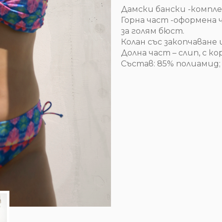
Дамски бански -компле
Горна част -оформена 
за голям бюст.
Колан със закопчаване 
Долна част – слип, с 
Състав: 85% полиамид; 