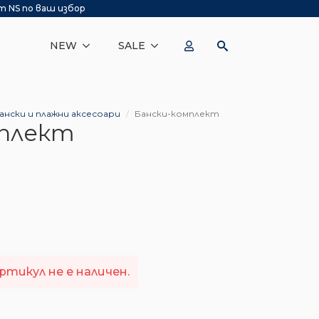
т NS по ваш избор
NEW
SALE
ански и плажни аксесоари
Бански-комплект
мплект
тикул не е наличен.