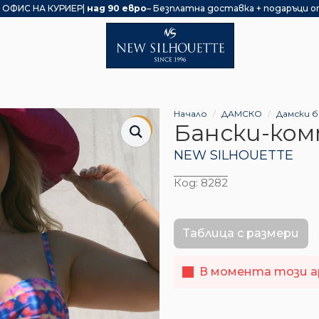
 ОФИС НА КУРИЕР|
над 90 евро
– Безплатна доставка + подаръци о
Начало
ДАМСКО
Дамски б
Бански-ко
+SIZE
NEW SILHOUETTE
Код:
8282
Таблица с размери
В момента този ар