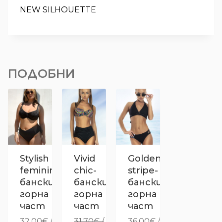
NEW SILHOUETTE
ПОДОБНИ
Stylish
Vivid
Golden
femininity-
chic-
stripe-
бански
бански
бански
горна
горна
горна
част
част
част
32.00
€
/
31.70
€
/
36.00
€
/