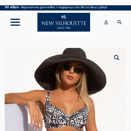
Покупка над 70 евро
– БЕЗПЛАТНА ДОСТАВКА ДО ОФИС НА КУРИЕР|
над
90 евро
– Безплатна доставка + подаръци от NS по ваш избор