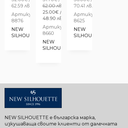
62.59 лв.
62.00 лв.
70.41 лв.
Original
25.00
€
/
Артикул:
Артикул:
price
Текущата
48.90 лв.
8876
8625
was:
цена
Артикул:
NEW 
NEW 
31.70€
е:
8660
SILHOUETTE
SILHOUETTE
/
25.00€
NEW 
62.00 лв..
/
SILHOUETTE
48.90 лв..
NEW SILHOUETTE е българска марка,
изкушаваща своите клиенти от далечната