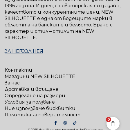
1996 година. И днес, с новаторския си дизайн,
качеството и конкурентните цени, NEW
SILHOUETTE е една от водещите марки в
областта на банските и бельото. Бранд с
характер и стил – стилът на NEW
SILHOUETTE.
ЗА НЕГО
ЗА НЕЯ
Контакти
Магазини NEW SILHOUETTE
За нас
Доставка и връщане
Определяне на размери
Условия за ползване
Ние използваме бисквитки
Политика за поверителност
0
© 2025 New Silhouette powered by IvoDimitrov.pro