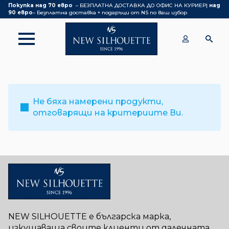
Покупка над 70 евро
– БЕЗПЛАТНА ДОСТАВКА ДО ОФИС НА КУРИЕР|
над
90 евро
– Безплатна доставка + подаръци от NS по ваш избор
Не бяха намерени продукти,
отговарящи на критериите Ви.
NEW SILHOUETTE е българска марка,
изкушаваща своите клиенти от далечната