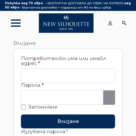
Покупка над 70 евро
– БЕЗПЛАТНА ДОСТАВКА ДО ОФИС НА КУРИЕР|
над
90 евро
– Безплатна доставка + подаръци от NS по ваш избор
Влизане
Потребителско име или имейл
Задължително
адрес
*
Задължително
Парола
*
Запомняне
Влизане
Изгубена парола?