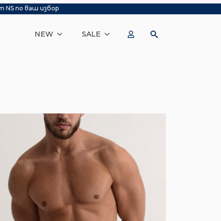
т NS по ваш избор
NEW
SALE