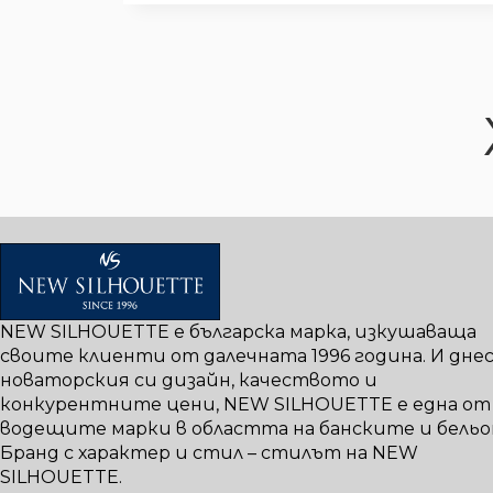
NEW SILHOUETTE е българска марка, изкушаваща
своите клиенти от далечната 1996 година. И днес,
новаторския си дизайн, качеството и
конкурентните цени, NEW SILHOUETTE е една от
водещите марки в областта на банските и бельо
Бранд с характер и стил – стилът на NEW
SILHOUETTE.