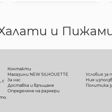
Халати и Пижам
Контакти
Магазини NEW SILHOUETTE
Условия за 
За нас
Ние използ
 с
Доставка и връщане
Политика з
Определяне на размери
то.