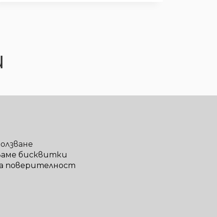
и
ползване
ваме бисквитки
а поверителност