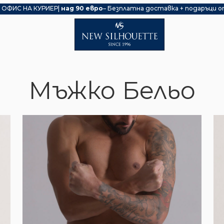
 ОФИС НА КУРИЕР|
над 90 евро
– Безплатна доставка + подаръци о
Мъжко Бельо